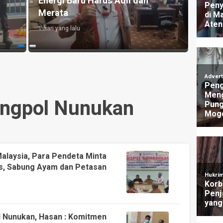
Buruk, Bensin Sempat Dibanderol
Galak
Rp 40.000/Liter
Menca
2 hari yang lalu
23 jam y
ngpol Nunukan
alaysia, Para Pendeta Minta
s, Sabung Ayam dan Petasan
l Nunukan, Hasan : Komitmen