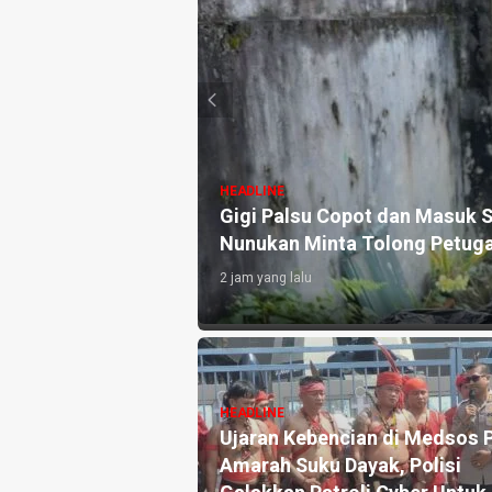
HEADLINE
Air, Lansia di
Sosialisasikan Perda Perlin
Ajak Masyarakat Berani Spea
1 hari yang lalu
HEADLINE
 Mengingatkan
Sosialisasikan Perda Anti
asiswa Harapan
Narkoba, Tri Wahyuni : Hindar