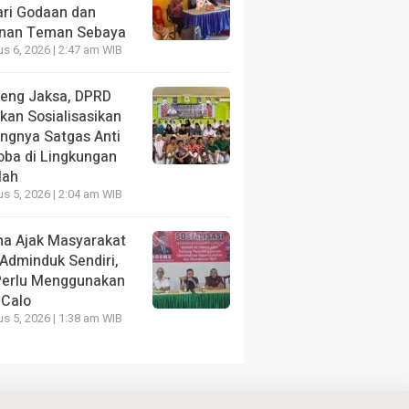
ari Godaan dan
nan Teman Sebaya
s 6, 2026 | 2:47 am WIB
eng Jaksa, DPRD
kan Sosialisasikan
ingnya Satgas Anti
oba di Lingkungan
lah
s 5, 2026 | 2:04 am WIB
a Ajak Masyarakat
 Adminduk Sendiri,
Perlu Menggunakan
 Calo
s 5, 2026 | 1:38 am WIB