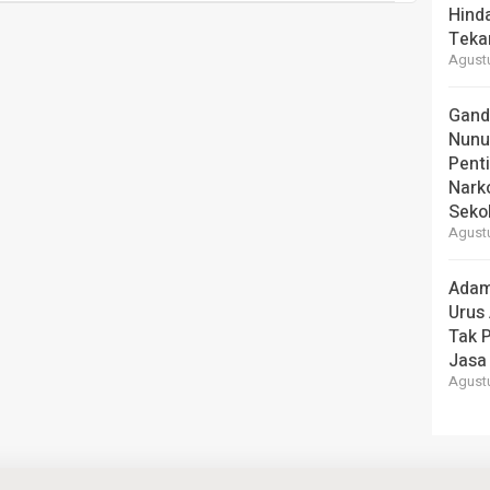
Hind
Teka
Agustu
Gand
Nunu
Pent
Nark
Seko
Agustu
Adam
Urus
Tak 
Jasa
Agustu