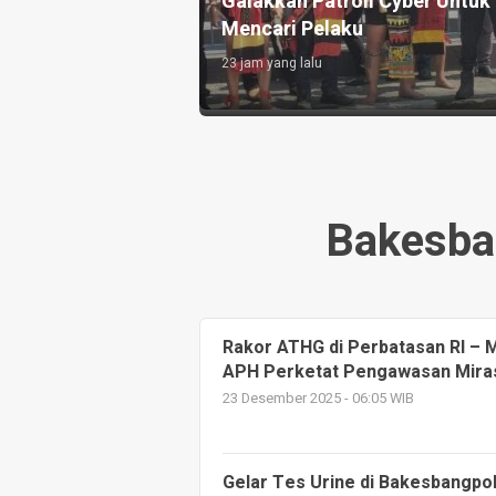
rus Adil dan
Godaan dan Tekanan Teman
Sebaya
1 hari yang lalu
Bakesba
Rakor ATHG di Perbatasan RI – M
APH Perketat Pengawasan Mira
23 Desember 2025 - 06:05 WIB
Gelar Tes Urine di Bakesbangpo