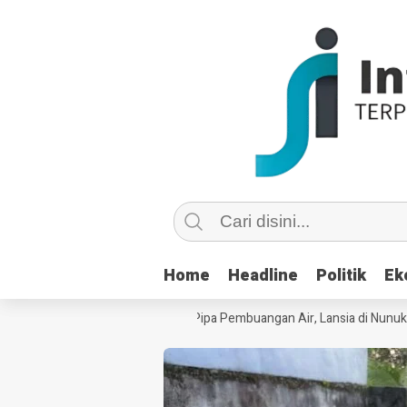
Home
Home
Headline
Headline
Politik
Politik
Ek
Ek
su Copot dan Masuk Saluran Pipa Pembuangan Air, Lansia di Nunukan Mi