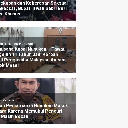
kan Patroli Cyber Untuk
Energi Baru Harus A
ri Pelaku
Merata
ang lalu
1 hari yang lalu