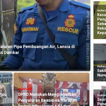
HEADLI
dungan Perempuan dan Anak, Said Hasan
Gigi 
k Up
Nunu
2 jam ya
HEADLINE
HEADLI
Pasokan BBM ke Nunukan
Ujara
i
Sempat Terhenti Akibat Cuaca
Amara