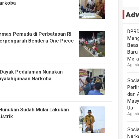
arkoba
Adv
DPRD
rmas Pemuda di Perbatasan RI
Meng
Terpengaruh Bendera One Piece
Beas
Baru 
Mera
Agustu
 Dayak Pedalaman Nunukan
nyalahgunaan Narkoba
Sosia
Perl
dan 
Masy
Up
 Nunukan Sudah Mulai Lakukan
Agustu
istrik
Sosia
Narko