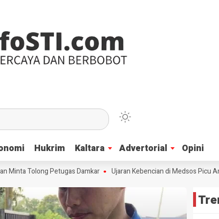
onomi
onomi
Hukrim
Hukrim
Kaltara
Kaltara
Advertorial
Advertorial
Opini
Opini
nta Tolong Petugas Damkar
Ujaran Kebencian di Medsos Picu Amarah Su
Tre