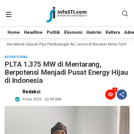
Home
Home
Headline
Headline
Politik
Politik
Ekonomi
Ekonomi
Hukrim
Hukrim
Kaltara
Kaltara
Adve
Adve
pot dan Masuk Saluran Pipa Pembuangan Air, Lansia di Nunukan Minta Tolong Pe
ADVERTORIAL
PLTA 1.375 MW di Mentarang,
Berpotensi Menjadi Pusat Energy Hijau
di Indonesia
19
Redaksi
9 Des 2025 - 02:38 WIB