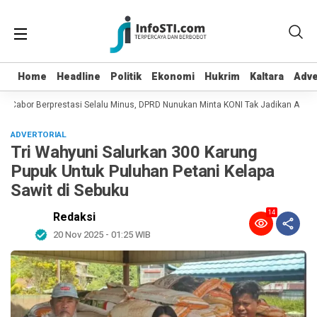
Home
Home
Headline
Headline
Politik
Politik
Ekonomi
Ekonomi
Hukrim
Hukrim
Kaltara
Kaltara
Adve
Adve
 Cabor Berprestasi Selalu Minus, DPRD Nunukan Minta KONI Tak Jadikan Atlet S
ADVERTORIAL
Tri Wahyuni Salurkan 300 Karung
Pupuk Untuk Puluhan Petani Kelapa
Sawit di Sebuku
14
Redaksi
20 Nov 2025 - 01:25 WIB