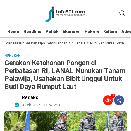
Home
Home
Headline
Headline
Politik
Politik
Ekonomi
Ekonomi
Hukrim
Hukrim
Kaltara
Kaltara
Adve
Adve
ot dan Masuk Saluran Pipa Pembuangan Air, Lansia di Nunukan Minta Tolong Pet
NUNUKAN
Gerakan Ketahanan Pangan di
Perbatasan RI, LANAL Nunukan Tanam
Palawija, Usahakan Bibit Unggul Untuk
Budi Daya Rumput Laut
5
Redaksi
3 Feb 2025 - 11:57 WIB