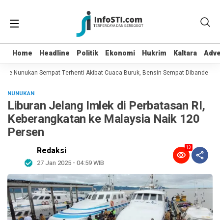
Home
Home
Headline
Headline
Politik
Politik
Ekonomi
Ekonomi
Hukrim
Hukrim
Kaltara
Kaltara
Adve
Adve
ke Nunukan Sempat Terhenti Akibat Cuaca Buruk, Bensin Sempat Dibanderol Rp 
NUNUKAN
Liburan Jelang Imlek di Perbatasan RI,
Keberangkatan ke Malaysia Naik 120
Persen
13
Redaksi
27 Jan 2025 - 04:59 WIB