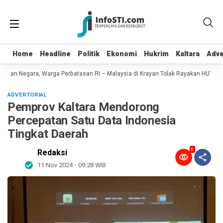
Home
Home
Headline
Headline
Politik
Politik
Ekonomi
Ekonomi
Hukrim
Hukrim
Kaltara
Kaltara
Adve
Adve
ikan Negara, Warga Perbatasan RI – Malaysia di Krayan Tolak Rayakan HUT RI 8
ADVERTORIAL
Pemprov Kaltara Mendorong
Percepatan Satu Data Indonesia
Tingkat Daerah
6
Redaksi
11 Nov 2024 - 09:28 WIB