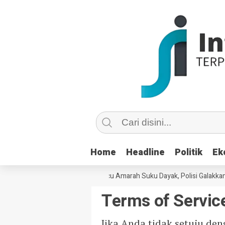
Home
Home
Headline
Headline
Politik
Politik
Ek
Ek
Ujaran Kebencian di Medsos Picu Amarah Suku Dayak, Polisi Galakkan P
Terms of Servic
Jika Anda tidak setuju de