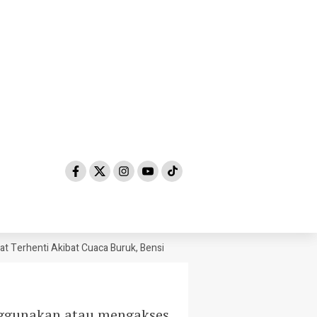
erhenti Akibat Cuaca Buruk, Bensin Sempat Dibanderol Rp 40.000/Lite
enggunakan atau mengakses