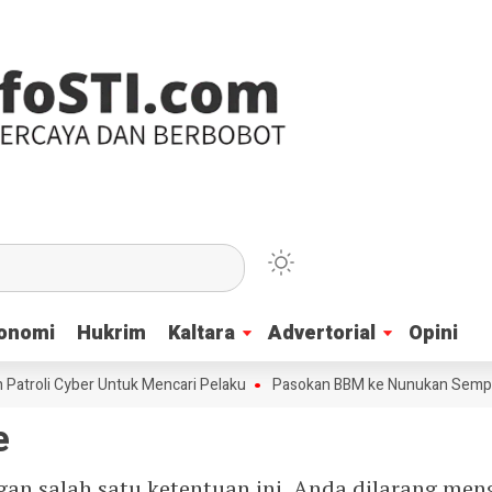
onomi
onomi
Hukrim
Hukrim
Kaltara
Kaltara
Advertorial
Advertorial
Opini
Opini
atroli Cyber Untuk Mencari Pelaku
Pasokan BBM ke Nunukan Sempat T
e
ngan salah satu ketentuan ini, Anda dilarang m