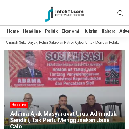
Home
Home
Headline
Headline
Politik
Politik
Ekonomi
Ekonomi
Hukrim
Hukrim
Kaltara
Kaltara
Adve
Adve
 Amarah Suku Dayak, Polisi Galakkan Patroli Cyber Untuk Mencari Pelaku
Pas
Headline
Adama Ajak Masyarakat Urus Adminduk
Sendiri, Tak Perlu Menggunakan Jasa
Calo