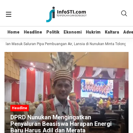
Home
Home
Headline
Headline
Politik
Politik
Ekonomi
Ekonomi
Hukrim
Hukrim
Kaltara
Kaltara
Adve
Adve
t dan Masuk Saluran Pipa Pembuangan Air, Lansia di Nunukan Minta Tolong Petu
Headline
DPRD Nunukan Mengingatkan
Penyaluran Beasiswa Harapan Energi
Baru Harus Adil dan Merata