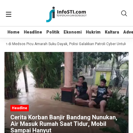
Home
Home
Headline
Headline
Politik
Politik
Ekonomi
Ekonomi
Hukrim
Hukrim
Kaltara
Kaltara
Adve
Adve
an di Medsos Picu Amarah Suku Dayak, Polisi Galakkan Patroli Cyber Untuk Menc
Headline
Cerita Korban Banjir Bandang Nunukan,
Air Masuk Rumah Saat Tidur, Mobil
Sampai Hanyut