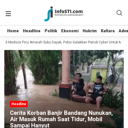
Home
Home
Headline
Headline
Politik
Politik
Ekonomi
Ekonomi
Hukrim
Hukrim
Kaltara
Kaltara
Adve
Adve
di Medsos Picu Amarah Suku Dayak, Polisi Galakkan Patroli Cyber Untuk Mencari
Headline
Cerita Korban Banjir Bandang Nunukan,
Air Masuk Rumah Saat Tidur, Mobil
Sampai Hanyut