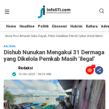
Home
Home
Headline
Headline
Politik
Politik
Ekonomi
Ekonomi
Hukrim
Hukrim
Kaltara
Kaltara
Adve
Adve
Medsos Picu Amarah Suku Dayak, Polisi Galakkan Patroli Cyber Untuk Mencari Pel
KALTARA
Dishub Nunukan Mengakui 31 Dermaga
yang Dikelola Pemkab Masih ‘Ilegal’
11
Redaksi
16 Okt 2025 - 09:33 WIB