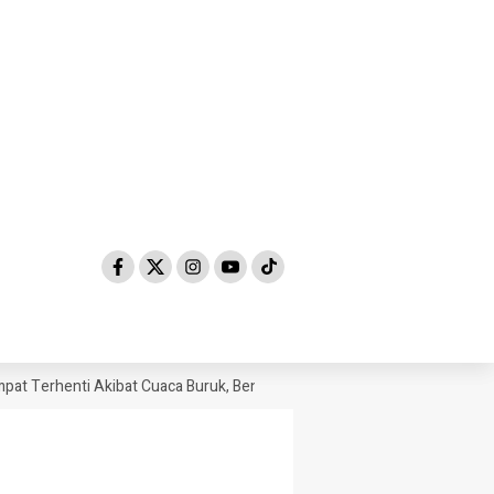
 Terhenti Akibat Cuaca Buruk, Bensin Sempat Dibanderol Rp 40.000/Li