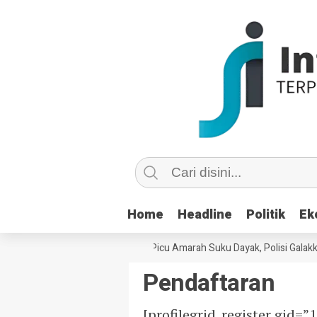
Home
Home
Headline
Headline
Politik
Politik
Ek
Ek
Ujaran Kebencian di Medsos Picu Amarah Suku Dayak, Polisi Galakka
Pendaftaran
[profilegrid_register gid=”1