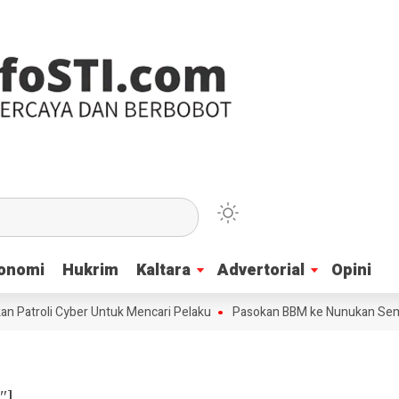
onomi
onomi
Hukrim
Hukrim
Kaltara
Kaltara
Advertorial
Advertorial
Opini
Opini
n Patroli Cyber Untuk Mencari Pelaku
Pasokan BBM ke Nunukan Sempat
″]