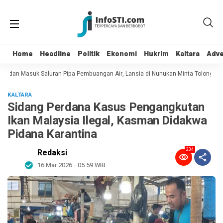
Home
Home
Headline
Headline
Politik
Politik
Ekonomi
Ekonomi
Hukrim
Hukrim
Kaltara
Kaltara
Adve
Adve
t dan Masuk Saluran Pipa Pembuangan Air, Lansia di Nunukan Minta Tolong Pet
KALTARA
Sidang Perdana Kasus Pengangkutan
Ikan Malaysia Ilegal, Kasman Didakwa
Pidana Karantina
234
Redaksi
16 Mar 2026 - 05:59 WIB