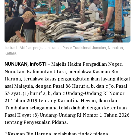
Perbesar
Ilustrasi : Aktifitas penjualan ikan di Pasar Tradisional Jamaker, Nunukan,
Kaltara.
NUNUKAN, infoSTI
– Majelis Hakim Pengadilan Negeri
Nunukan, Kalimantan Utara, mendakwa Kasman Bin
Haruna, terdakwa kasus pengangkutan ikan layang illegal
asal Malaysia, dengan Pasal 86 Huruf a, b, dan c Jo. Pasal
33 ayat. (1) huruf a, b, dan c Undang-Undang RI Nomor
21 Tahun 2019 tentang Karantina Hewan, Ikan dan
Tumbuhan sebagaimana telah diubah dengan ketentuan
Pasal II ayat (8) Undang-Undang RI Nomor 1 Tahun 2026
tentang Penyesuaian Pidana.
‘’Kasman Bin Haruna, melakukan tindak pidana