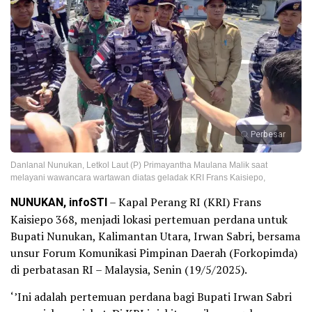
Perbesar
Danlanal Nunukan, Letkol Laut (P) Primayantha Maulana Malik saat
melayani wawancara wartawan diatas geladak KRI Frans Kaisiepo,
NUNUKAN, infoSTI
– Kapal Perang RI (KRI) Frans
Kaisiepo 368, menjadi lokasi pertemuan perdana untuk
Bupati Nunukan, Kalimantan Utara, Irwan Sabri, bersama
unsur Forum Komunikasi Pimpinan Daerah (Forkopimda)
di perbatasan RI – Malaysia, Senin (19/5/2025).
‘’Ini adalah pertemuan perdana bagi Bupati Irwan Sabri