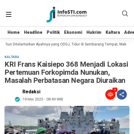
Home
Home
Headline
Headline
Politik
Politik
Ekonomi
Ekonomi
Hukrim
Hukrim
Kaltara
Kaltara
Adve
Adve
Tahun Ditelantarkan Ayahnya yang ODGJ, Tidur di Sembarang Tempat, Makan Da
KALTARA
KRI Frans Kaisiepo 368 Menjadi Lokasi
Pertemuan Forkopimda Nunukan,
Masalah Perbatasan Negara Diuraikan
16
Redaksi
19 Mei 2025 - 08:49 WIB