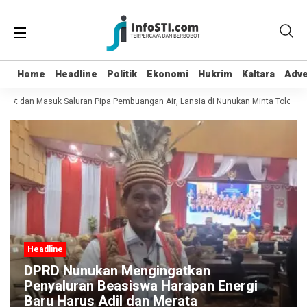
Home
Home
Headline
Headline
Politik
Politik
Ekonomi
Ekonomi
Hukrim
Hukrim
Kaltara
Kaltara
Adve
Adve
pot dan Masuk Saluran Pipa Pembuangan Air, Lansia di Nunukan Minta Tolong P
Headline
DPRD Nunukan Mengingatkan
Penyaluran Beasiswa Harapan Energi
Baru Harus Adil dan Merata