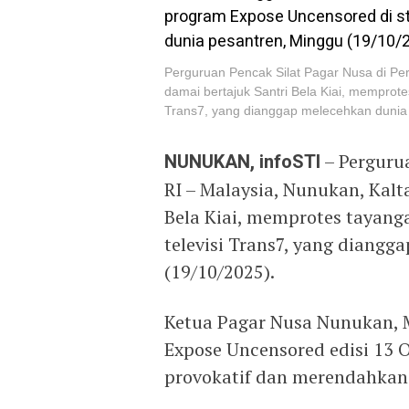
Perguruan Pencak Silat Pagar Nusa di Per
damai bertajuk Santri Bela Kiai, memprot
Trans7, yang dianggap melecehkan dunia 
NUNUKAN, infoSTI
– Pergurua
RI – Malaysia, Nunukan, Kalt
Bela Kiai, memprotes tayang
televisi Trans7, yang diang
(19/10/2025).
Ketua Pagar Nusa Nunukan,
Expose Uncensored edisi 13 
provokatif dan merendahkan 