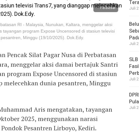
Ter
Perbesar
Juli 
Bel
batasan RI - Malaysia, Nunukan, Kaltara, menggelar aksi
Seba
es tayangan program Expose Uncensored di stasiun televisi
Pad
pesantren, Minggu (19/10/2025). Dok.Edy.
Juli 
n Pencak Silat Pagar Nusa di Perbatasan
SLB
ara, menggelar aksi damai bertajuk Santri
Fasi
an program Expose Uncensored di stasiun
Per
Juli 
gap melecehkan dunia pesantren, Minggu
DPR
Pula
Juli 
 Muhammad Aris mengatakan, tayangan
Oktober 2025, menggunakan narasi
Pondok Pesantren Lirboyo, Kediri.