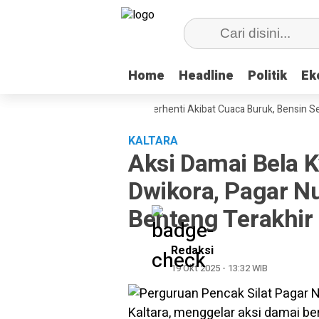
Home
Home
Headline
Headline
Politik
Politik
Ek
Ek
 BBM ke Nunukan Sempat Terhenti Akibat Cuaca Buruk, Bensin Sempat D
KALTARA
Aksi Damai Bela 
Dwikora, Pagar N
Benteng Terakhir
Redaksi
19 Okt 2025 - 13:32 WIB