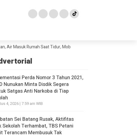
r Masuk Rumah Saat Tidur, Mobil Sampai Hanyut
Hendak Diselundupkan
dvertorial
lementasi Perda Nomor 3 Tahun 2021,
D Nunukan Minta Disdik Segera
uk Satgas Anti Narkoba di Tiap
olah
us 4, 2026 | 7:59 am WIB
atan Sei Batang Rusak, Aktifitas
 Sekolah Terhambat, TBS Petani
it Terancam Membusuk Tak