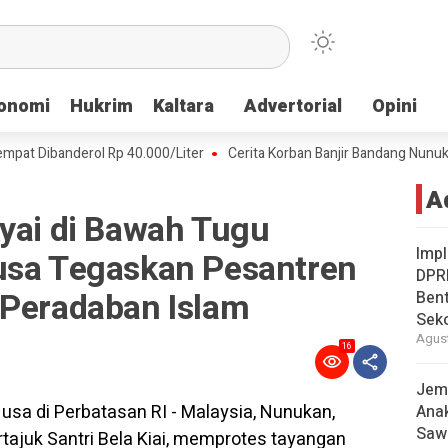
onomi
onomi
Hukrim
Hukrim
Kaltara
Kaltara
Advertorial
Advertorial
Opini
Opini
ibanderol Rp 40.000/Liter
Cerita Korban Banjir Bandang Nunukan, Ai
A
Kyai di Bawah Tugu
Imp
usa Tegaskan Pesantren
DPR
 Peradaban Islam
Bent
Sek
Agust
16
Jemb
Anak
Saw