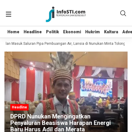
Home
Home
Headline
Headline
Politik
Politik
Ekonomi
Ekonomi
Hukrim
Hukrim
Kaltara
Kaltara
Adve
Adve
t dan Masuk Saluran Pipa Pembuangan Air, Lansia di Nunukan Minta Tolong Petu
Headline
DPRD Nunukan Mengingatkan
Penyaluran Beasiswa Harapan Energi
Baru Harus Adil dan Merata