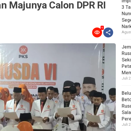
Imp
n Majunya Calon DPR RI
3 T
Nunu
Sege
Nark
9
Agust
Jem
Rusa
Sek
Pet
Mem
Juli 
Bel
Beto
Rusa
Sal
Per
Juli 