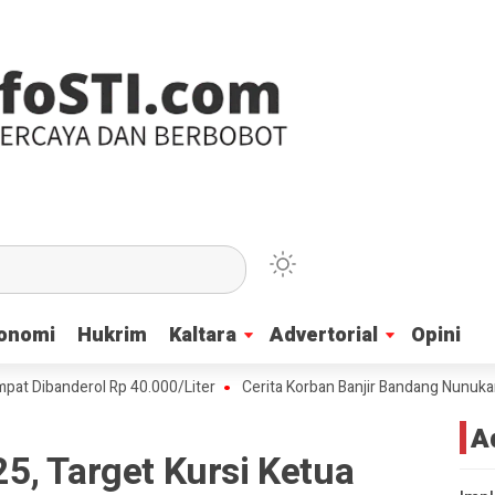
onomi
onomi
Hukrim
Hukrim
Kaltara
Kaltara
Advertorial
Advertorial
Opini
Opini
nderol Rp 40.000/Liter
Cerita Korban Banjir Bandang Nunukan, Air 
A
5, Target Kursi Ketua