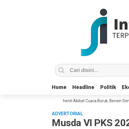
Home
Home
Headline
Headline
Politik
Politik
Ek
Ek
M ke Nunukan Sempat Terhenti Akibat Cuaca Buruk, Bensin Sempat Diba
ADVERTORIAL
Musda VI PKS 202