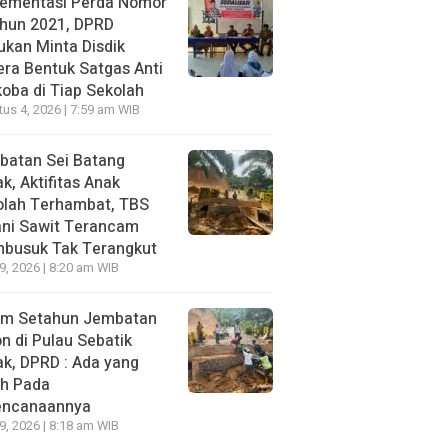
lementasi Perda Nomor
ahun 2021, DPRD
kan Minta Disdik
ra Bentuk Satgas Anti
oba di Tiap Sekolah
us 4, 2026 | 7:59 am WIB
batan Sei Batang
k, Aktifitas Anak
olah Terhambat, TBS
ani Sawit Terancam
busuk Tak Terangkut
29, 2026 | 8:20 am WIB
um Setahun Jembatan
n di Pulau Sebatik
k, DPRD : Ada yang
ah Pada
encanaannya
29, 2026 | 8:18 am WIB