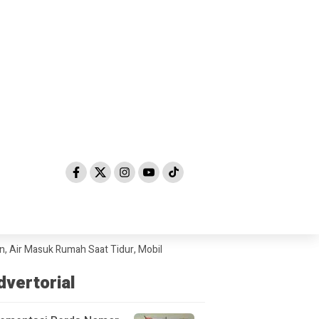
Masuk Rumah Saat Tidur, Mobil Sampai Hanyut
Hendak Diselundupkan ke
dvertorial