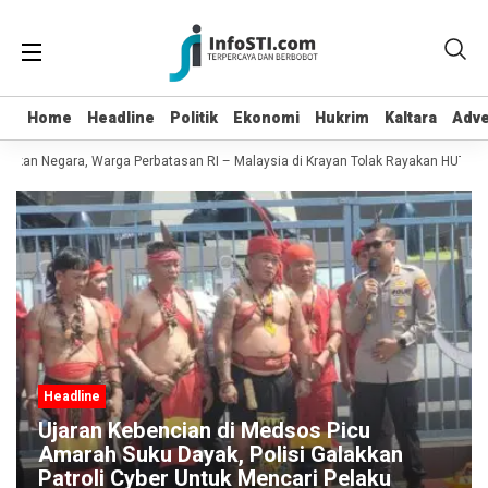
Home
Home
Headline
Headline
Politik
Politik
Ekonomi
Ekonomi
Hukrim
Hukrim
Kaltara
Kaltara
Adve
Adve
kan Negara, Warga Perbatasan RI – Malaysia di Krayan Tolak Rayakan HUT RI 81
Headline
Ujaran Kebencian di Medsos Picu
Amarah Suku Dayak, Polisi Galakkan
Patroli Cyber Untuk Mencari Pelaku