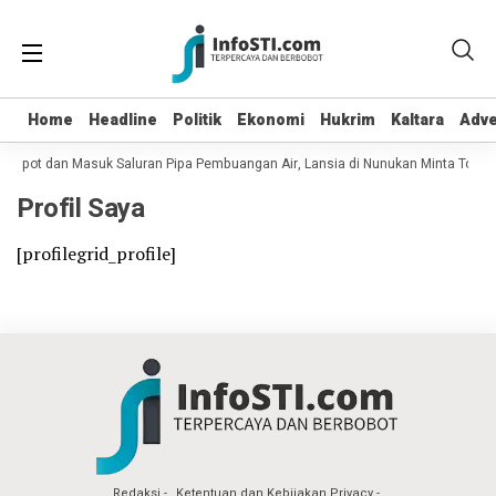
Home
Home
Headline
Headline
Politik
Politik
Ekonomi
Ekonomi
Hukrim
Hukrim
Kaltara
Kaltara
Adve
Adve
u Copot dan Masuk Saluran Pipa Pembuangan Air, Lansia di Nunukan Minta Tolo
Profil Saya
[profilegrid_profile]
Redaksi
Ketentuan dan Kebijakan Privacy