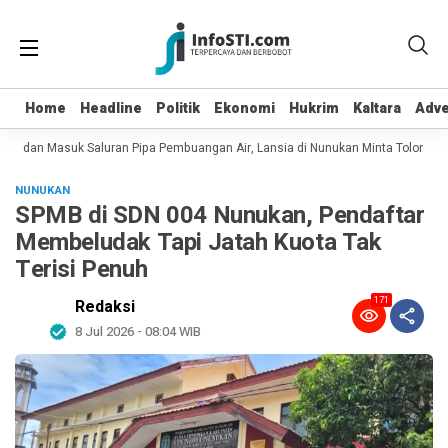
Home
Home
Headline
Headline
Politik
Politik
Ekonomi
Ekonomi
Hukrim
Hukrim
Kaltara
Kaltara
Adve
Adve
pot dan Masuk Saluran Pipa Pembuangan Air, Lansia di Nunukan Minta Tolong Pe
NUNUKAN
SPMB di SDN 004 Nunukan, Pendaftar
Membeludak Tapi Jatah Kuota Tak
Terisi Penuh
171
Redaksi
8 Jul 2026 - 08:04 WIB