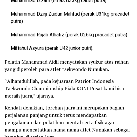
Muhammad Izzam (emas U33kg cadet putra)
Muhammad Dzirji Zaidan Mahfud (perak U31kg pracadet
putra)
Muhammad Rajab Alhafiz (perak U26kg pracadet putra)
Miftahul Asyura (perak U42 junior putri).
Pelatih Muhammad Aidil menyatakan syukur atas raihan
yang diperoleh para atlet taekwondo Nunukan.
‘’Alhamdulillah, pada kejuaraan Patriot Indonesia
Taekwondo Championship Piala KONI Pusat kami bisa
meraih juara,” ujarnya.
Kendati demikian, torehan juara ini merupakan bagian
perjalanan panjang untuk terus mendapatkan
pengalaman dan pelatihan mental serta fisik agar
mampu mencatatkan nama nama atlet Nunukan sebagai
kampiun di setiap laga.