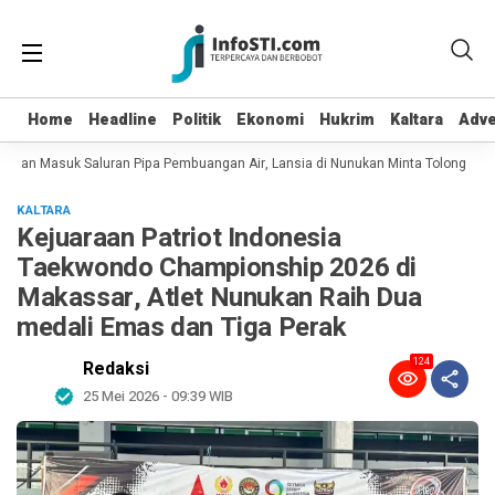
Home
Home
Headline
Headline
Politik
Politik
Ekonomi
Ekonomi
Hukrim
Hukrim
Kaltara
Kaltara
Adve
Adve
t dan Masuk Saluran Pipa Pembuangan Air, Lansia di Nunukan Minta Tolong Petu
KALTARA
Kejuaraan Patriot Indonesia
Taekwondo Championship 2026 di
Makassar, Atlet Nunukan Raih Dua
medali Emas dan Tiga Perak
124
Redaksi
25 Mei 2026 - 09:39 WIB