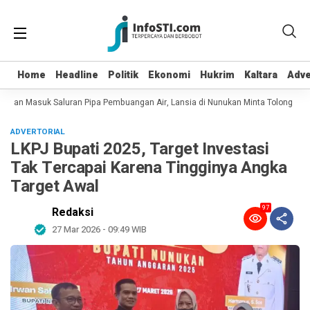
Home
Home
Headline
Headline
Politik
Politik
Ekonomi
Ekonomi
Hukrim
Hukrim
Kaltara
Kaltara
Adve
Adve
t dan Masuk Saluran Pipa Pembuangan Air, Lansia di Nunukan Minta Tolong Petu
ADVERTORIAL
LKPJ Bupati 2025, Target Investasi
Tak Tercapai Karena Tingginya Angka
Target Awal
97
Redaksi
27 Mar 2026 - 09:49 WIB