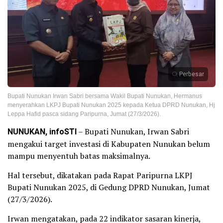
Perbesar
Bupati Nunukan Irwan Sabri bersama Wakil Bupati Nunukan, Hermanus
menyerahkan LKPJ Bupati Nunukan 2025 kepada Ketua DPRD Nunukan, Hj
Leppa Hafid pasca sidang Paripurna, Jumat (27/3/2026).
NUNUKAN, infoSTI
– Bupati Nunukan, Irwan Sabri
mengakui target investasi di Kabupaten Nunukan belum
mampu menyentuh batas maksimalnya.
Hal tersebut, dikatakan pada Rapat Paripurna LKPJ
Bupati Nunukan 2025, di Gedung DPRD Nunukan, Jumat
(27/3/2026).
Irwan mengatakan, pada 22 indikator sasaran kinerja,