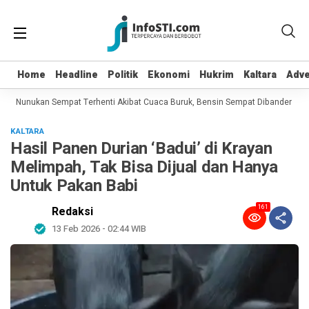
Home
Home
Headline
Headline
Politik
Politik
Ekonomi
Ekonomi
Hukrim
Hukrim
Kaltara
Kaltara
Adve
Adve
Nunukan Sempat Terhenti Akibat Cuaca Buruk, Bensin Sempat Dibanderol Rp 40
KALTARA
Hasil Panen Durian ‘Badui’ di Krayan
Melimpah, Tak Bisa Dijual dan Hanya
Untuk Pakan Babi
161
Redaksi
13 Feb 2026 - 02:44 WIB