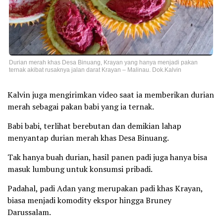
Durian merah khas Desa Binuang, Krayan yang hanya menjadi pakan
ternak akibat rusaknya jalan darat Krayan – Malinau. Dok.Kalvin
Kalvin juga mengirimkan video saat ia memberikan durian
merah sebagai pakan babi yang ia ternak.
Babi babi, terlihat berebutan dan demikian lahap
menyantap durian merah khas Desa Binuang.
Tak hanya buah durian, hasil panen padi juga hanya bisa
masuk lumbung untuk konsumsi pribadi.
Padahal, padi Adan yang merupakan padi khas Krayan,
biasa menjadi komodity ekspor hingga Bruney
Darussalam.