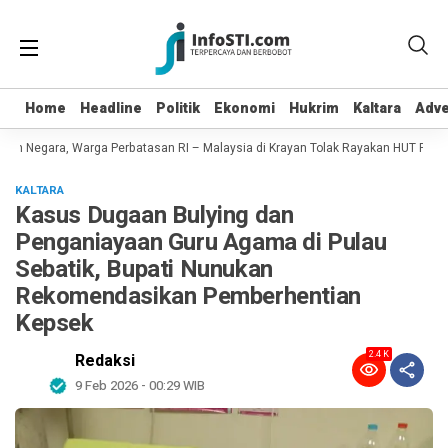
Home
Home
Headline
Headline
Politik
Politik
Ekonomi
Ekonomi
Hukrim
Hukrim
Kaltara
Kaltara
Adve
Adve
n Negara, Warga Perbatasan RI – Malaysia di Krayan Tolak Rayakan HUT RI 81
KALTARA
Kasus Dugaan Bulying dan
Penganiayaan Guru Agama di Pulau
Sebatik, Bupati Nunukan
Rekomendasikan Pemberhentian
Kepsek
2.4 K
Redaksi
9 Feb 2026 - 00:29 WIB