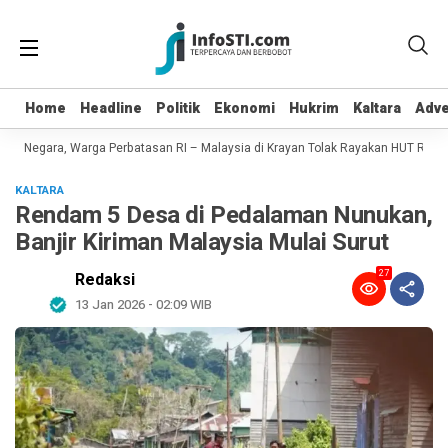
Home
Home
Headline
Headline
Politik
Politik
Ekonomi
Ekonomi
Hukrim
Hukrim
Kaltara
Kaltara
Adve
Adve
n Negara, Warga Perbatasan RI – Malaysia di Krayan Tolak Rayakan HUT RI 81
KALTARA
Rendam 5 Desa di Pedalaman Nunukan,
Banjir Kiriman Malaysia Mulai Surut
27
Redaksi
13 Jan 2026 - 02:09 WIB