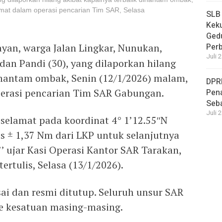
mat dalam operasi pencarian Tim SAR, Selasa
SLB
Keku
Ged
yan, warga Jalan Lingkar, Nunukan,
Per
Juli 
dan Pandi (30), yang dilaporkan hilang
ihantam ombak, Senin (12/1/2026) malam,
DPR
erasi pencarian Tim SAR Gabungan.
Pena
Seba
Juli 
 selamat pada koordinat 4° 1’12.55″N
s ± 1,37 Nm dari LKP untuk selanjutnya
’ ujar Kasi Operasi Kantor SAR Tarakan,
ertulis, Selasa (13/1/2026).
sai dan resmi ditutup. Seluruh unsur SAR
ke kesatuan masing-masing.