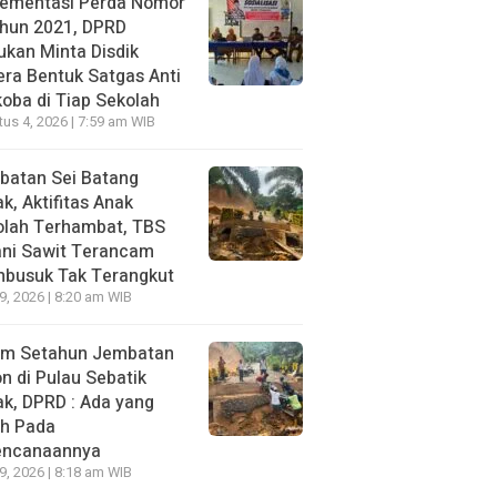
lementasi Perda Nomor
ahun 2021, DPRD
kan Minta Disdik
ra Bentuk Satgas Anti
oba di Tiap Sekolah
us 4, 2026 | 7:59 am WIB
batan Sei Batang
k, Aktifitas Anak
olah Terhambat, TBS
ani Sawit Terancam
busuk Tak Terangkut
29, 2026 | 8:20 am WIB
um Setahun Jembatan
n di Pulau Sebatik
k, DPRD : Ada yang
ah Pada
encanaannya
29, 2026 | 8:18 am WIB