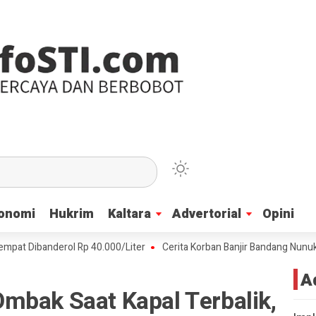
onomi
onomi
Hukrim
Hukrim
Kaltara
Kaltara
Advertorial
Advertorial
Opini
Opini
banderol Rp 40.000/Liter
Cerita Korban Banjir Bandang Nunukan, Air
A
mbak Saat Kapal Terbalik,