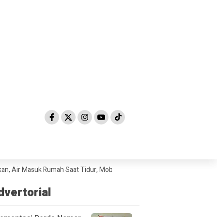
 Masuk Rumah Saat Tidur, Mobil Sampai Hanyut
Hendak Diselundupkan 
dvertorial