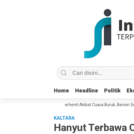
Home
Home
Headline
Headline
Politik
Politik
Ek
Ek
BBM ke Nunukan Sempat Terhenti Akibat Cuaca Buruk, Bensin Sempat Di
KALTARA
Hanyut Terbawa O