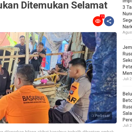
Imp
ukan Ditemukan Selamat
3 T
Nunu
15
Sege
Nark
Agust
Jem
Rusa
Sek
Pet
Mem
Juli 
Bel
Beto
Rusa
Sal
Perbesar
Per
Juli 
 dilaporkan hilang akibat kapalnya terbalik dihantam ombak,