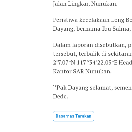
Jalan Lingkar, Nunukan.
Peristiwa kecelakaan Long Bo
Dayang, bernama Ibu Salma, p
Dalam laporan disebutkan, p
tersebut, terbalik di sekitar
2’7.07″N 117°34’22.05″E Head
Kantor SAR Nunukan.
‘’Pak Dayang selamat, sement
Dede.
Basarnas Tarakan