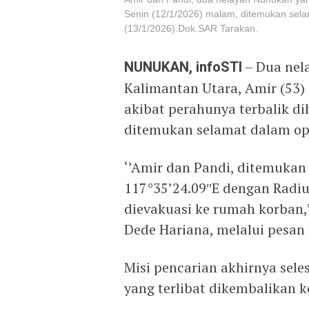
Senin (12/1/2026) malam, ditemukan sela
(13/1/2026).Dok.SAR Tarakan.
NUNUKAN, infoSTI
– Dua nela
Kalimantan Utara, Amir (53) 
akibat perahunya terbalik d
ditemukan selamat dalam op
‘’Amir dan Pandi, ditemukan
117°35’24.09″E dengan Radiu
dievakuasi ke rumah korban,’
Dede Hariana, melalui pesan t
Misi pencarian akhirnya sele
yang terlibat dikembalikan 