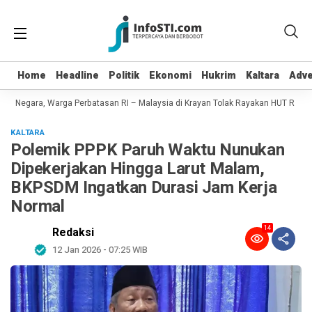
Home
Home
Headline
Headline
Politik
Politik
Ekonomi
Ekonomi
Hukrim
Hukrim
Kaltara
Kaltara
Adve
Adve
n Negara, Warga Perbatasan RI – Malaysia di Krayan Tolak Rayakan HUT RI 81
KALTARA
Polemik PPPK Paruh Waktu Nunukan
Dipekerjakan Hingga Larut Malam,
BKPSDM Ingatkan Durasi Jam Kerja
Normal
14
Redaksi
12 Jan 2026 - 07:25 WIB