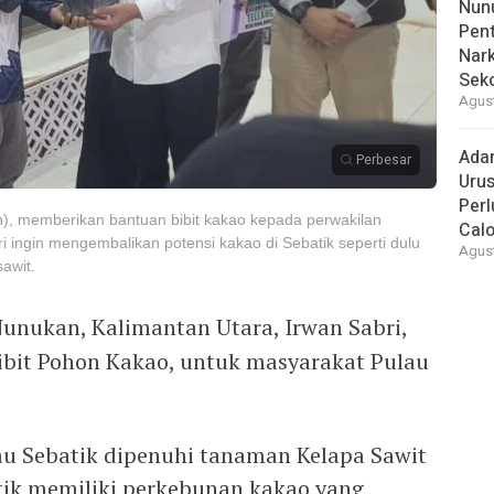
Nunu
Pent
Nark
Sek
Agust
Ada
Perbesar
Urus
Per
h), memberikan bantuan bibit kakao kepada perwakilan
Cal
ri ingin mengembalikan potensi kakao di Sebatik seperti dulu
Agust
awit.
Nunukan, Kalimantan Utara, Irwan Sabri,
bit Pohon Kakao, untuk masyarakat Pulau
u Sebatik dipenuhi tanaman Kelapa Sawit
atik memiliki perkebunan kakao yang