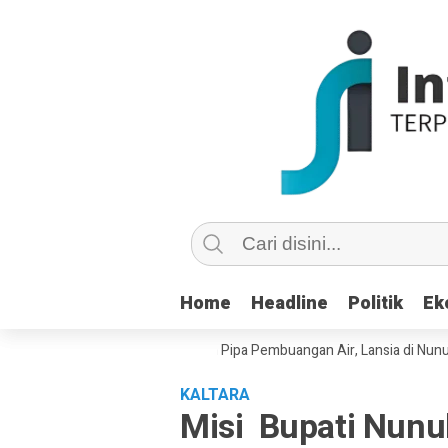
Home
Home
Headline
Headline
Politik
Politik
Ek
Ek
su Copot dan Masuk Saluran Pipa Pembuangan Air, Lansia di Nunukan Min
KALTARA
Misi Bupati Nun