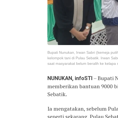
Bupati Nunukan, Irwan Sabri (kemeja puti
kelompok tani di Pulau Sebatik. Irwan Sab
saat masyarakat belum beralih ke kelapa s
NUNUKAN, infoSTI
– Bupati 
memberikan bantuan 9000 bi
Sebatik.
Ia mengatakan, sebelum Pula
seperti sekarang, Pulau Seb