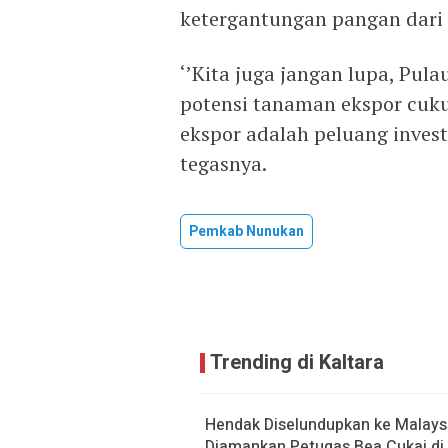
ketergantungan pangan dari 
‘’Kita juga jangan lupa, Pul
potensi tanaman ekspor cuk
ekspor adalah peluang invest
tegasnya.
Pemkab Nunukan
Trending di Kaltara
Hendak Diselundupkan ke Malaysi
Diamankan Petugas Bea Cukai di 