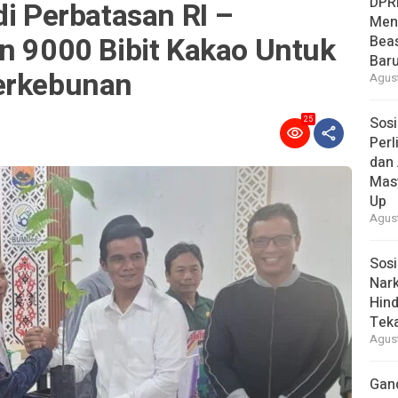
DPR
di Perbatasan RI –
Men
n 9000 Bibit Kakao Untuk
Bea
Baru
erkebunan
Agust
Sosi
25
Per
dan 
Mas
Up
Agust
Sosi
Nark
Hind
Tek
Agust
Gan