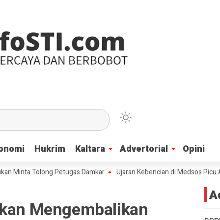
onomi
onomi
Hukrim
Hukrim
Kaltara
Kaltara
Advertorial
Advertorial
Opini
Opini
ta Tolong Petugas Damkar
Ujaran Kebencian di Medsos Picu Amarah Su
A
ukan Mengembalikan