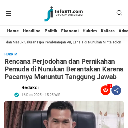
Home
Home
Headline
Headline
Politik
Politik
Ekonomi
Ekonomi
Hukrim
Hukrim
Kaltara
Kaltara
Adve
Adve
ot dan Masuk Saluran Pipa Pembuangan Air, Lansia di Nunukan Minta Tolong Pe
HUKRIM
Rencana Perjodohan dan Pernikahan
Pemuda di Nunukan Berantakan Karena
Pacarnya Menuntut Tanggung Jawab
16
Redaksi
16 Des 2025 - 15:25 WIB