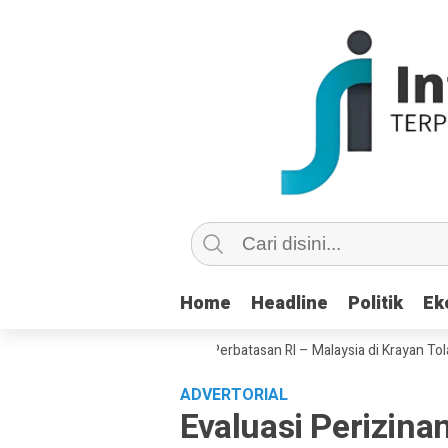
Home
Home
Headline
Headline
Politik
Politik
Ek
Ek
 Diabaikan Negara, Warga Perbatasan RI – Malaysia di Krayan Tolak Raya
ADVERTORIAL
Evaluasi Perizin