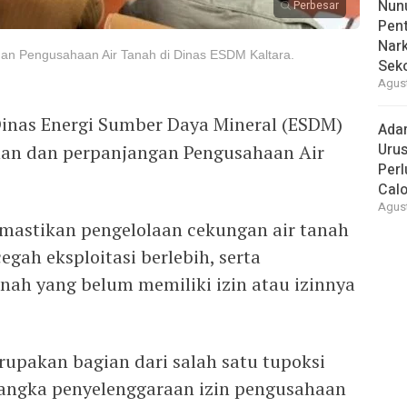
Nunu
Perbesar
Pent
Nark
gan Pengusahaan Air Tanah di Dinas ESDM Kaltara.
Sek
Agust
inas Energi Sumber Daya Mineral (ESDM)
Ada
Urus
nan dan perpanjangan Pengusahaan Air
Per
Cal
Agust
mastikan pengelolaan cekungan air tanah
egah eksploitasi berlebih, serta
nah yang belum memiliki izin atau izinnya
rupakan bagian dari salah satu tupoksi
rangka penyelenggaraan izin pengusahaan