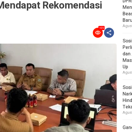
DPR
s Mendapat Rekomendasi
Men
Bea
Baru
Agust
105
Sosi
Per
dan 
Mas
Up
Agust
Sosi
Nark
Hind
Tek
Agust
Gan