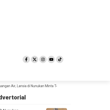
ir, Lansia di Nunukan Minta Tolong Petugas Damkar
Ujaran Kebencian
dvertorial