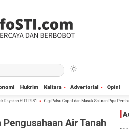
onomi
onomi
Hukrim
Hukrim
Kaltara
Kaltara
Advertorial
Advertorial
Opini
Opini
kan HUT RI 81
Gigi Palsu Copot dan Masuk Saluran Pipa Pembuangan A
A
an Pengusahaan Air Tanah