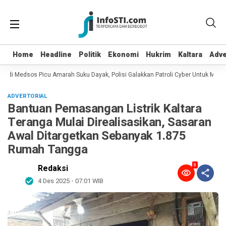
Home
Home
Headline
Headline
Politik
Politik
Ekonomi
Ekonomi
Hukrim
Hukrim
Kaltara
Kaltara
Adve
Adve
 di Medsos Picu Amarah Suku Dayak, Polisi Galakkan Patroli Cyber Untuk Mencar
ADVERTORIAL
Bantuan Pemasangan Listrik Kaltara
Teranga Mulai Direalisasikan, Sasaran
Awal Ditargetkan Sebanyak 1.875
Rumah Tangga
8
Redaksi
4 Des 2025 - 07:01 WIB