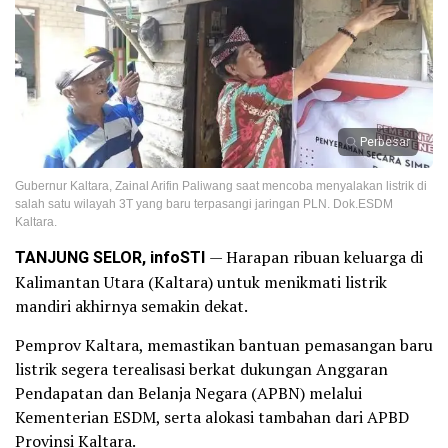
Perbesar
Gubernur Kaltara, Zainal Arifin Paliwang saat mencoba menyalakan listrik di
salah satu wilayah 3T yang baru terpasangi jaringan PLN. Dok.ESDM
Kaltara.
TANJUNG SELOR, infoSTI
— Harapan ribuan keluarga di
Kalimantan Utara (Kaltara) untuk menikmati listrik
mandiri akhirnya semakin dekat.
Pemprov Kaltara, memastikan bantuan pemasangan baru
listrik segera terealisasi berkat dukungan Anggaran
Pendapatan dan Belanja Negara (APBN) melalui
Kementerian ESDM, serta alokasi tambahan dari APBD
Provinsi Kaltara.