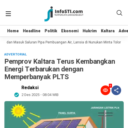
Home
Home
Headline
Headline
Politik
Politik
Ekonomi
Ekonomi
Hukrim
Hukrim
Kaltara
Kaltara
Adve
Adve
pot dan Masuk Saluran Pipa Pembuangan Air, Lansia di Nunukan Minta Tolong Pe
ADVERTORIAL
Pemprov Kaltara Terus Kembangkan
Energi Terbarukan dengan
Memperbanyak PLTS
9
Redaksi
2 Des 2025 - 08:04 WIB