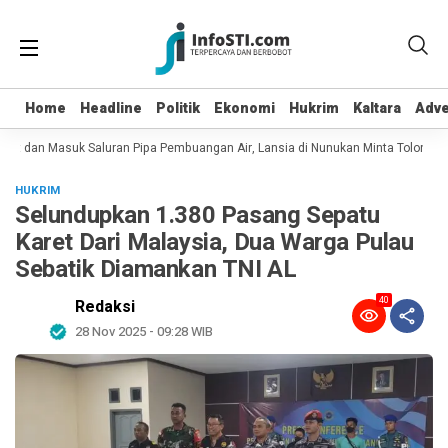
Home
Home
Headline
Headline
Politik
Politik
Ekonomi
Ekonomi
Hukrim
Hukrim
Kaltara
Kaltara
Adve
Adve
pot dan Masuk Saluran Pipa Pembuangan Air, Lansia di Nunukan Minta Tolong Pe
HUKRIM
Selundupkan 1.380 Pasang Sepatu
Karet Dari Malaysia, Dua Warga Pulau
Sebatik Diamankan TNI AL
40
Redaksi
28 Nov 2025 - 09:28 WIB