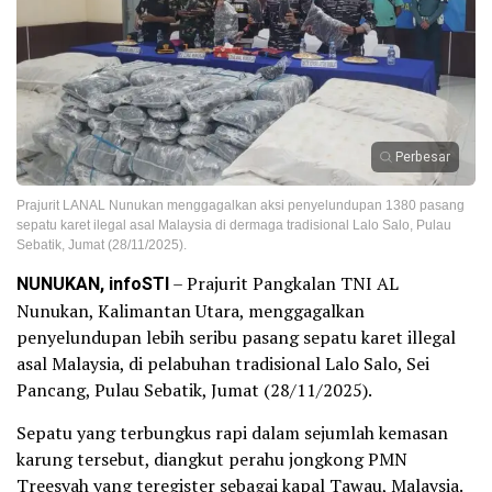
Perbesar
Prajurit LANAL Nunukan menggagalkan aksi penyelundupan 1380 pasang
sepatu karet ilegal asal Malaysia di dermaga tradisional Lalo Salo, Pulau
Sebatik, Jumat (28/11/2025).
NUNUKAN, infoSTI
– Prajurit Pangkalan TNI AL
Nunukan, Kalimantan Utara, menggagalkan
penyelundupan lebih seribu pasang sepatu karet illegal
asal Malaysia, di pelabuhan tradisional Lalo Salo, Sei
Pancang, Pulau Sebatik, Jumat (28/11/2025).
Sepatu yang terbungkus rapi dalam sejumlah kemasan
karung tersebut, diangkut perahu jongkong PMN
Treesyah yang teregister sebagai kapal Tawau, Malaysia.