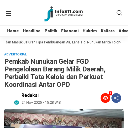
Home
Home
Headline
Headline
Politik
Politik
Ekonomi
Ekonomi
Hukrim
Hukrim
Kaltara
Kaltara
Adve
Adve
ot dan Masuk Saluran Pipa Pembuangan Air, Lansia di Nunukan Minta Tolong Pet
ADVERTORIAL
Pemkab Nunukan Gelar FGD
Pengelolaan Barang Milik Daerah,
Perbaiki Tata Kelola dan Perkuat
Koordinasi Antar OPD
9
Redaksi
24 Nov 2025 - 15:28 WIB