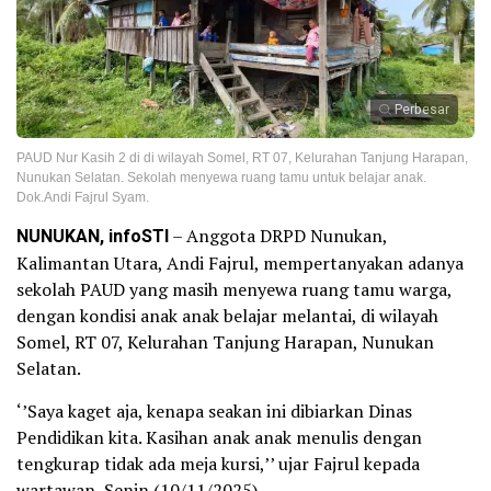
Perbesar
PAUD Nur Kasih 2 di di wilayah Somel, RT 07, Kelurahan Tanjung Harapan,
Nunukan Selatan. Sekolah menyewa ruang tamu untuk belajar anak.
Dok.Andi Fajrul Syam.
NUNUKAN, infoSTI
– Anggota DRPD Nunukan,
Kalimantan Utara, Andi Fajrul, mempertanyakan adanya
sekolah PAUD yang masih menyewa ruang tamu warga,
dengan kondisi anak anak belajar melantai, di wilayah
Somel, RT 07, Kelurahan Tanjung Harapan, Nunukan
Selatan.
‘’Saya kaget aja, kenapa seakan ini dibiarkan Dinas
Pendidikan kita. Kasihan anak anak menulis dengan
tengkurap tidak ada meja kursi,’’ ujar Fajrul kepada
wartawan, Senin (10/11/2025).