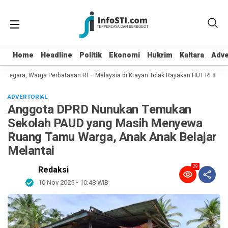
Home
Home
Headline
Headline
Politik
Politik
Ekonomi
Ekonomi
Hukrim
Hukrim
Kaltara
Kaltara
Adve
Adve
Negara, Warga Perbatasan RI – Malaysia di Krayan Tolak Rayakan HUT RI 81
ADVERTORIAL
Anggota DPRD Nunukan Temukan
Sekolah PAUD yang Masih Menyewa
Ruang Tamu Warga, Anak Anak Belajar
Melantai
29
Redaksi
10 Nov 2025 - 10:48 WIB