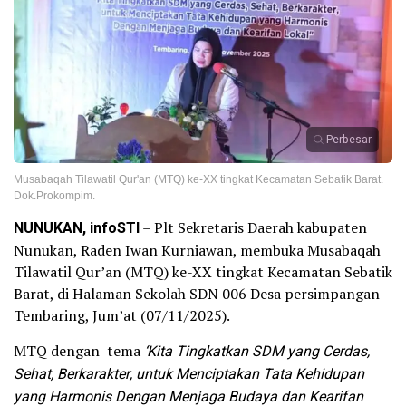
Perbesar
Musabaqah Tilawatil Qur'an (MTQ) ke-XX tingkat Kecamatan Sebatik Barat.
Dok.Prokompim.
NUNUKAN, infoSTI
– Plt Sekretaris Daerah kabupaten
Nunukan, Raden Iwan Kurniawan, membuka Musabaqah
Tilawatil Qur’an (MTQ) ke-XX tingkat Kecamatan Sebatik
Barat, di Halaman Sekolah SDN 006 Desa persimpangan
Tembaring, Jum’at (07/11/2025).
MTQ dengan tema
‘Kita Tingkatkan SDM yang Cerdas,
Sehat, Berkarakter, untuk Menciptakan Tata Kehidupan
yang Harmonis Dengan Menjaga Budaya dan Kearifan