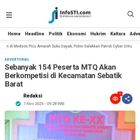
Home
Home
Headline
Headline
Politik
Politik
Ekonomi
Ekonomi
Hukrim
Hukrim
Kaltara
Kaltara
Adve
Adve
ian di Medsos Picu Amarah Suku Dayak, Polisi Galakkan Patroli Cyber Untuk Menc
ADVERTORIAL
Sebanyak 154 Peserta MTQ Akan
Berkompetisi di Kecamatan Sebatik
Barat
10
Redaksi
7 Nov 2025 - 09:28 WIB