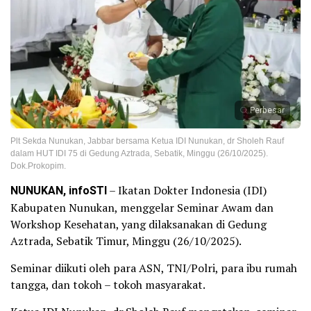
Perbesar
Plt Sekda Nunukan, Jabbar bersama Ketua IDI Nunukan, dr Sholeh Rauf
dalam HUT IDI 75 di Gedung Aztrada, Sebatik, Minggu (26/10/2025).
Dok.Prokopim.
NUNUKAN, infoSTI
– Ikatan Dokter Indonesia (IDI)
Kabupaten Nunukan, menggelar Seminar Awam dan
Workshop Kesehatan, yang dilaksanakan di Gedung
Aztrada, Sebatik Timur, Minggu (26/10/2025).
Seminar diikuti oleh para ASN, TNI/Polri, para ibu rumah
tangga, dan tokoh – tokoh masyarakat.