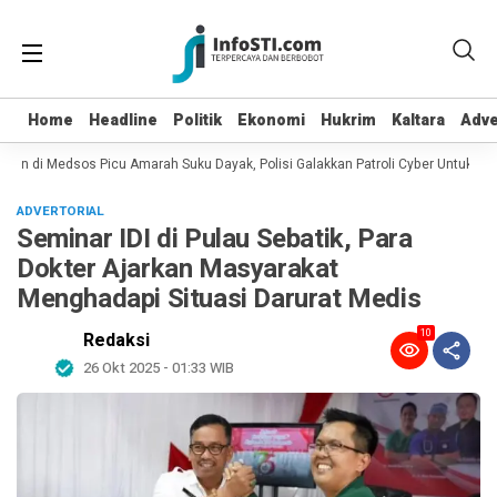
Home
Home
Headline
Headline
Politik
Politik
Ekonomi
Ekonomi
Hukrim
Hukrim
Kaltara
Kaltara
Adve
Adve
an di Medsos Picu Amarah Suku Dayak, Polisi Galakkan Patroli Cyber Untuk Menc
ADVERTORIAL
Seminar IDI di Pulau Sebatik, Para
Dokter Ajarkan Masyarakat
Menghadapi Situasi Darurat Medis
10
Redaksi
26 Okt 2025 - 01:33 WIB