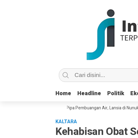
Home
Home
Headline
Headline
Politik
Politik
Ek
Ek
Copot dan Masuk Saluran Pipa Pembuangan Air, Lansia di Nunukan Minta
KALTARA
Kehabisan Obat 