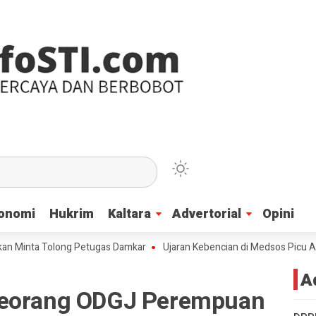
onomi
onomi
Hukrim
Hukrim
Kaltara
Kaltara
Advertorial
Advertorial
Opini
Opini
 Tolong Petugas Damkar
Ujaran Kebencian di Medsos Picu Amarah Suku
A
Seorang ODGJ Perempuan