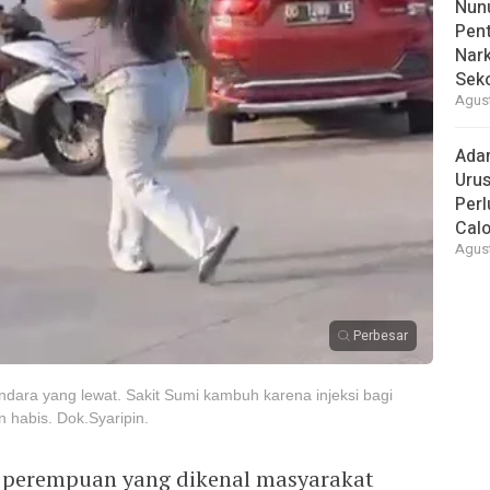
Nunu
Pent
Nark
Sek
Agust
Ada
Urus
Per
Cal
Agust
Perbesar
ara yang lewat. Sakit Sumi kambuh karena injeksi bagi
 habis. Dok.Syaripin.
 perempuan yang dikenal masyarakat