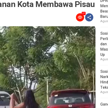
DPR
anan Kota Membawa Pisau
Men
Bea
37
Baru
Agust
Sosi
Per
dan 
Mas
Up
Agust
Sosi
Nark
Hind
Tek
Agust
Gan