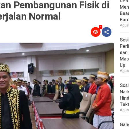
DPR
ikan Pembangunan Fisik di
Men
rjalan Normal
Bea
Baru
Agust
5
Sosi
Per
dan 
Mas
Up
Agust
Sosi
Nark
Hind
Tek
Agust
Gan