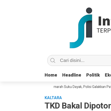
Home
Home
Headline
Headline
Politik
Politik
Ek
Ek
bencian di Medsos Picu Amarah Suku Dayak, Polisi Galakkan Patroli Cyb
KALTARA
TKD Bakal Dipoto