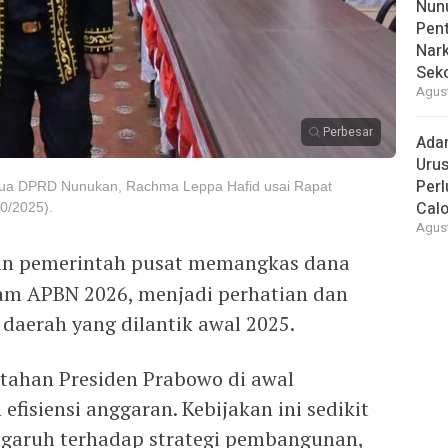
Nunu
Pent
Nark
Sek
Agust
Perbesar
Ada
Urus
Per
etua DPRD Nunukan, Rachma Leppa Hafid usai Rapat
Cal
0/2025).
Agust
an pemerintah pusat memangkas dana
lam APBN 2026, menjadi perhatian dan
 daerah yang dilantik awal 2025.
ntahan Presiden Prabowo di awal
isiensi anggaran. Kebijakan ini sedikit
garuh terhadap strategi pembangunan,