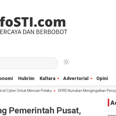
onomi
onomi
Hukrim
Hukrim
Kaltara
Kaltara
Advertorial
Advertorial
Opini
Opini
er Untuk Mencari Pelaku
DPRD Nunukan Mengingatkan Penyaluran Beas
A
ng Pemerintah Pusat,