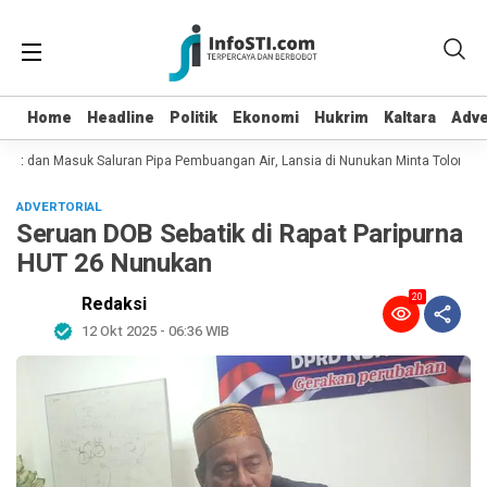
Home
Home
Headline
Headline
Politik
Politik
Ekonomi
Ekonomi
Hukrim
Hukrim
Kaltara
Kaltara
Adve
Adve
pot dan Masuk Saluran Pipa Pembuangan Air, Lansia di Nunukan Minta Tolong P
ADVERTORIAL
Seruan DOB Sebatik di Rapat Paripurna
HUT 26 Nunukan
20
Redaksi
12 Okt 2025 - 06:36 WIB