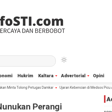
onomi
onomi
Hukrim
Hukrim
Kaltara
Kaltara
Advertorial
Advertorial
Opini
Opini
nta Tolong Petugas Damkar
Ujaran Kebencian di Medsos Picu Amarah Su
A
unukan Perangi