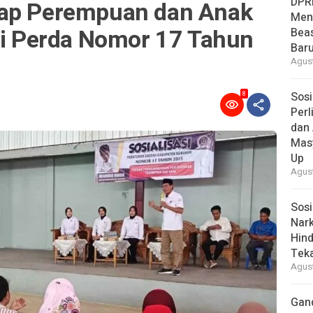
DPR
dap Perempuan dan Anak
Men
asi Perda Nomor 17 Tahun
Bea
Baru
Agust
Sosi
8
Per
dan 
Mas
Up
Agust
Sosi
Nark
Hind
Tek
Agust
Gan