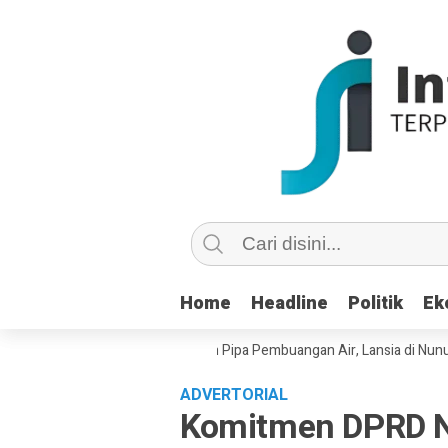
Home
Home
Headline
Headline
Politik
Politik
Ek
Ek
su Copot dan Masuk Saluran Pipa Pembuangan Air, Lansia di Nunukan Mi
ADVERTORIAL
Komitmen DPRD N