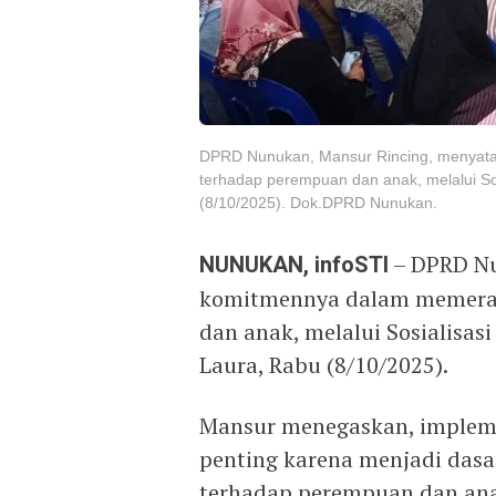
DPRD Nunukan, Mansur Rincing, menyata
terhadap perempuan dan anak, melalui So
(8/10/2025). Dok.DPRD Nunukan.
NUNUKAN, infoSTI
– DPRD Nu
komitmennya dalam memeran
dan anak, melalui Sosialisas
Laura, Rabu (8/10/2025).
Mansur menegaskan, impleme
penting karena menjadi das
terhadap perempuan dan an