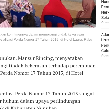
Nunu
Pent
Nark
Sek
Perbesar
Agust
Ada
kan komitmennya dalam memerangi tindak kekerasan
Urus
sialisasi Perda Nomor 17 Tahun 2015, di Hotel Laura, Rabu
Per
Cal
Agust
nukan, Mansur Rincing, menyatakan
gi tindak kekerasan terhadap perempuan
i Perda Nomor 17 Tahun 2015, di Hotel
ntasi Perda Nomor 17 Tahun 2015 sangat
ar hukum dalam upaya perlindungan
ak di Kabupaten Nunukan.