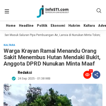
Home
Home
Headline
Headline
Politik
Politik
Ekonomi
Ekonomi
Hukrim
Hukrim
Kaltara
Kaltara
Adve
Adve
t dan Masuk Saluran Pipa Pembuangan Air, Lansia di Nunukan Minta Tolong Pet
KALTARA
Warga Krayan Ramai Menandu Orang
Sakit Menembus Hutan Mendaki Bukit,
Anggota DPRD Nunukan Minta Maaf
10
Redaksi
24 Sep 2025 - 01:38 WIB