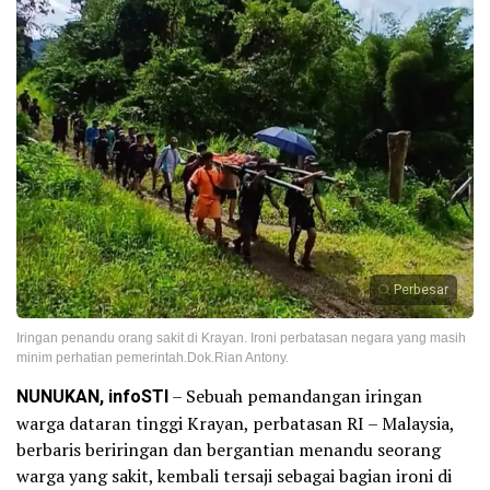
Perbesar
Iringan penandu orang sakit di Krayan. Ironi perbatasan negara yang masih
minim perhatian pemerintah.Dok.Rian Antony.
NUNUKAN, infoSTI
– Sebuah pemandangan iringan
warga dataran tinggi Krayan, perbatasan RI – Malaysia,
berbaris beriringan dan bergantian menandu seorang
warga yang sakit, kembali tersaji sebagai bagian ironi di