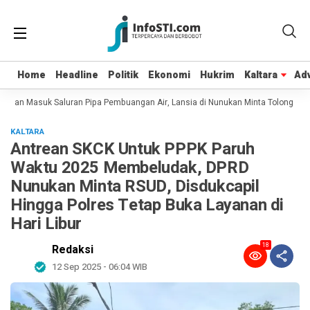
Home
Home
Headline
Headline
Politik
Politik
Ekonomi
Ekonomi
Hukrim
Hukrim
Kaltara
Kaltara
Adv
Adv
t dan Masuk Saluran Pipa Pembuangan Air, Lansia di Nunukan Minta Tolong Petu
KALTARA
Antrean SKCK Untuk PPPK Paruh
Waktu 2025 Membeludak, DPRD
Nunukan Minta RSUD, Disdukcapil
Hingga Polres Tetap Buka Layanan di
Hari Libur
18
Redaksi
12 Sep 2025 - 06:04 WIB