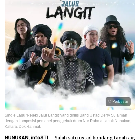
Perbesar
Single Lagu 'Rejeki Jalur Langit' yang dirilis Band Ustad Derry Sulaiman
dengan komposisi personel penggebuk drum Nur Rahmat, anak Nunukan,
Kaltara. Dok.Rahmat.
NUNUKAN, infoSTI
– Salah satu ustad kondang tanah air,