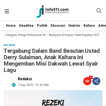
Home
Home
Headline
Headline
Politik
Politik
Ekonomi
Ekonomi
Hukrim
Hukrim
Kaltara
Kaltara
Adve
Adve
an Negara, Warga Perbatasan RI – Malaysia di Krayan Tolak Rayakan HUT RI 81
KALTARA
Tergabung Dalam Band Besutan Ustad
Derry Sulaiman, Anak Kaltara Ini
Mengemban Misi Dakwah Lewat Syair
Lagu
48
Redaksi
7 Sep 2025 - 01:42 WIB