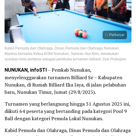
Perbesar
Kabid Pemuda dan Olahraga, Dinas Pemuda dan Olahraga Nunukan,
Marlina bersama Ketua KONI Nunukan, Samran Nur Alim, melakukan
sosokan bola pertama sebagai pembuka turnamen billiard. Dok.Prokopim.
NUNUKAN, infoSTI
– Pemkab Nunukan,
menyelenggarakan turnamen Billiard Se – Kabupaten
Nunukan, di Rumah Billiard Eka Jaya, di jalan pelabuhan
baru, Nunukan Timur, Jumat (29/8/2025).
Turnamen yang berlangsung hingga 31 Agustus 2025 ini,
diikuti 64 peserta yang bertanding pada kategori Pool 9
Ball dengan kategori Pemula Lokal Nunukan.
Kabid Pemuda dan Olahraga, Dinas Pemuda dan Olahraga