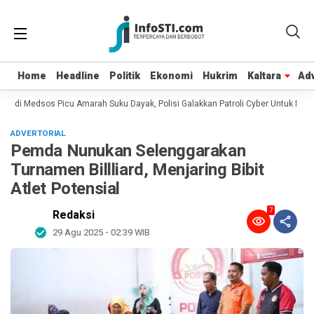
Home
Home
Headline
Headline
Politik
Politik
Ekonomi
Ekonomi
Hukrim
Hukrim
Kaltara
Kaltara
Adv
Adv
n di Medsos Picu Amarah Suku Dayak, Polisi Galakkan Patroli Cyber Untuk Menca
ADVERTORIAL
Pemda Nunukan Selenggarakan
Turnamen Billliard, Menjaring Bibit
Atlet Potensial
7
Redaksi
29 Agu 2025 - 02:39 WIB