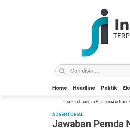
Home
Home
Headline
Headline
Politik
Politik
Ek
Ek
 Copot dan Masuk Saluran Pipa Pembuangan Air, Lansia di Nunukan Mint
ADVERTORIAL
Jawaban Pemda 