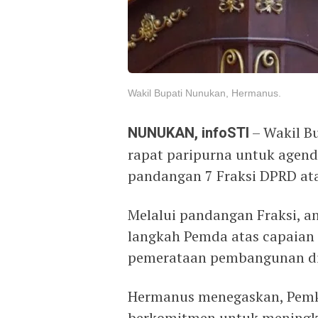
Wakil Bupati Nunukan, Hermanus.
NUNUKAN, infoSTI
– Wakil B
rapat paripurna untuk agen
pandangan 7 Fraksi DPRD ata
Melalui pandangan Fraksi,
langkah Pemda atas capaian 
pemerataan pembangunan di
Hermanus menegaskan, Pemk
berkomitmen untuk meningka