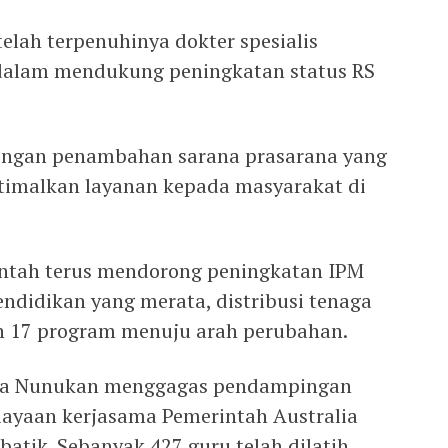
 telah terpenuhinya dokter spesialis
dalam mendukung peningkatan status RS
engan penambahan sarana prasarana yang
imalkan layanan kepada masyarakat di
intah terus mendorong peningkatan IPM
pendidikan yang merata, distribusi tenaga
an 17 program menuju arah perubahan.
mda Nunukan menggagas pendampingan
iayaan kerjasama Pemerintah Australia
atik. Sebanyak 427 guru telah dilatih