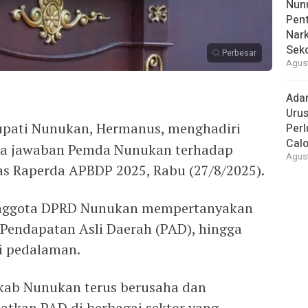
Nunu
Pent
Nark
Sek
Perbesar
Agust
Ada
Urus
upati Nunukan, Hermanus, menghadiri
Per
Cal
da jawaban Pemda Nunukan terhadap
Agust
s Raperda APBDP 2025, Rabu (27/8/2025).
 anggota DPRD Nunukan mempertanyakan
Pendapatan Asli Daerah (PAD), hingga
 pedalaman.
ab Nunukan terus berusaha dan
tkan PAD di berbagai sektor yang