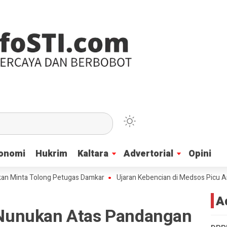
onomi
onomi
Hukrim
Hukrim
Kaltara
Kaltara
Advertorial
Advertorial
Opini
Opini
a Tolong Petugas Damkar
Ujaran Kebencian di Medsos Picu Amarah Suk
A
Nunukan Atas Pandangan