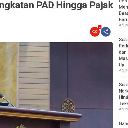
DPR
ingkatan PAD Hingga Pajak
Men
Bea
Baru
Agust
4
Sosi
Per
dan 
Mas
Up
Agust
Sosi
Nark
Hind
Tek
Agust
Gan