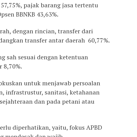
57,75%, pajak barang jasa tertentu
Opsen BBNKB 43,63%.
ah, dengan rincian, transfer dari
dangkan transfer antar daerah 60,77%.
ng sah sesuai dengan ketentuan
 8,70%.
ifokuskan untuk menjawab persoalan
, infrastrustur, sanitasi, ketahanan
sejahteraan dan pada petani atau
rlu diperhatikan, yaitu, fokus APBD
ng mendesak dan wajib.