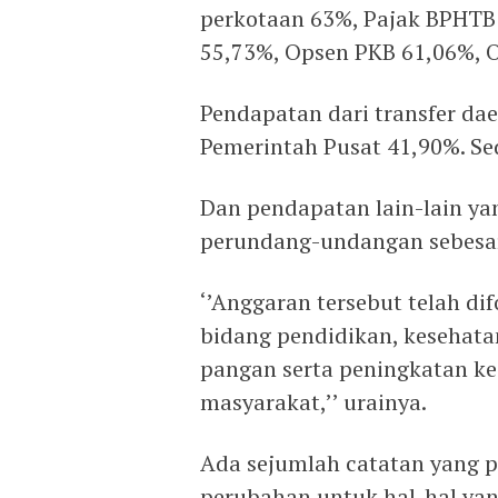
perkotaan 63%, Pajak BPHTB 
55,73%, Opsen PKB 61,06%, 
Pendapatan dari transfer daer
Pemerintah Pusat 41,90%. Se
Dan pendapatan lain-lain ya
perundang-undangan sebesar
‘’Anggaran tersebut telah d
bidang pendidikan, kesehatan
pangan serta peningkatan ke
masyarakat,’’ urainya.
Ada sejumlah catatan yang pe
perubahan untuk hal-hal ya