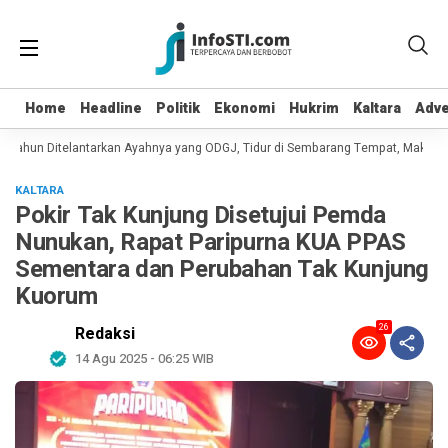
Home
Home
Headline
Headline
Politik
Politik
Ekonomi
Ekonomi
Hukrim
Hukrim
Kaltara
Kaltara
Adve
Adve
 Tahun Ditelantarkan Ayahnya yang ODGJ, Tidur di Sembarang Tempat, Makan D
KALTARA
Pokir Tak Kunjung Disetujui Pemda
Nunukan, Rapat Paripurna KUA PPAS
Sementara dan Perubahan Tak Kunjung
Kuorum
26
Redaksi
14 Agu 2025 - 06:25 WIB