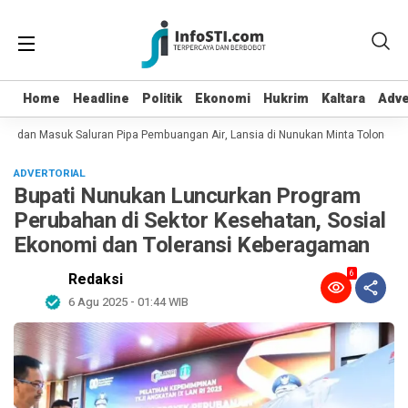
Home
Home
Headline
Headline
Politik
Politik
Ekonomi
Ekonomi
Hukrim
Hukrim
Kaltara
Kaltara
Adve
Adve
ot dan Masuk Saluran Pipa Pembuangan Air, Lansia di Nunukan Minta Tolong Pet
ADVERTORIAL
Bupati Nunukan Luncurkan Program
Perubahan di Sektor Kesehatan, Sosial
Ekonomi dan Toleransi Keberagaman
6
Redaksi
6 Agu 2025 - 01:44 WIB